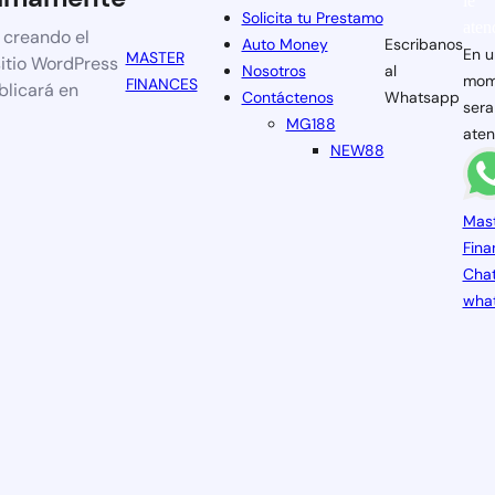
le
Solicita tu Prestamo
aten
 creando el
Auto Money
Escribanos
En u
MASTER
itio WordPress
Nosotros
al
mom
FINANCES
blicará en
Contáctenos
Whatsapp
sera
MG188
aten
NEW88
Mas
Fina
Chat
wha