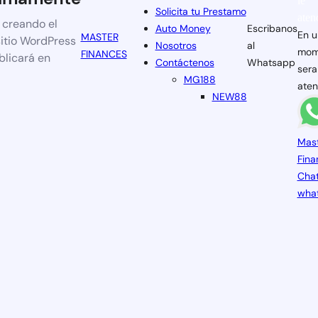
le
Solicita tu Prestamo
aten
 creando el
Auto Money
Escribanos
En u
MASTER
itio WordPress
Nosotros
al
mom
FINANCES
blicará en
Contáctenos
Whatsapp
sera
MG188
aten
NEW88
Mas
Fina
Chat
wha